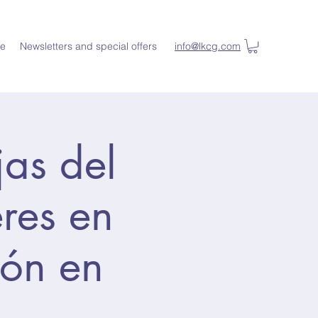
e
Newsletters and special offers
info@lkcg.com
jas del
eres en
ión en