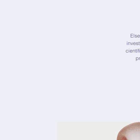
Else
inves
cientí
p