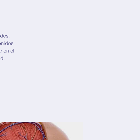
ades,
enidos
r en el
d.