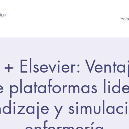
ge ...
Hom
+ Elsevier: Venta
 plataformas lid
dizaje y simulac
enfermería