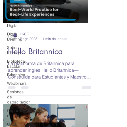
Clinical
Solutions
Britannica
Digital
Digital
LKCG
7 ago 2025
1 min de lectura
Learnng
School
Hello Britannica
Library
Biblioteca
La plataforma de Britannica para
Escolar
aprender ingles Hello Britannica—
Britannica
Construida para Estudiantes y Maestros
Ofrezca a sus estudiantes la...
Webbinars
Sesiones
de
capacitacion
Capacitaciones
en Linea
GALE