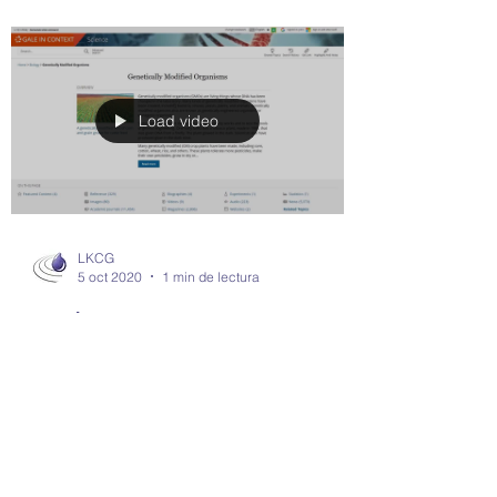
Load video
LKCG
5 oct 2020
1 min de lectura
Gale In Context:
Science Topic Pages
This tutorial shows you how to use topic
pages within Gale In Context: Science to
research key issues and topics in biology,
chemistry,...