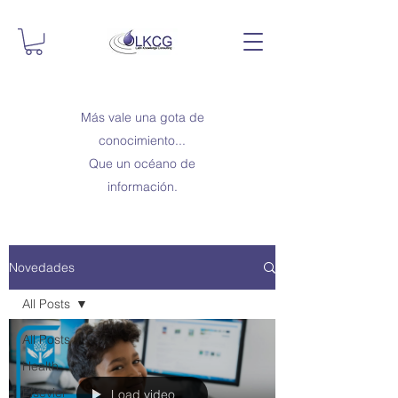
Más vale una gota de
conocimiento...
Que un océano de
información.
Novedades
All Posts
All Posts
Health
Elsevier
Load video