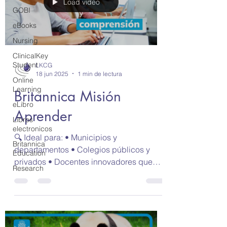
Load video
GOBI
eBooks
Nursing
ClinicalKey
Student
LKCG
18 jun 2025
1 min de lectura
Online
Learning
Britannica Misión
eLibro
Aprender
Libros
electronicos
🔍 Ideal para: • Municipios y
Britannica
departamentos • Colegios públicos y
Education
privados • Docentes innovadores que
Research
buscan transformar sus prácticas...