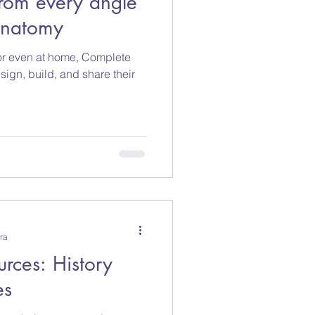
rom every angle
Anatomy
, or even at home, Complete
ign, build, and share their
ra
rces: History
es