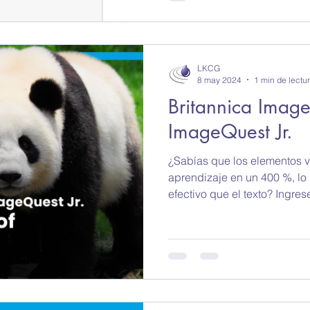
LKCG
8 may 2024
1 min de lectu
Britannica Imag
ImageQuest Jr.
¿Sabías que los elementos v
aprendizaje en un 400 %, lo
efectivo que el texto? Ingrese 