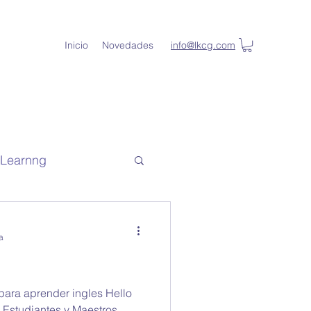
Inicio
Novedades
info@lkcg.com
l Learnng
de capacitacion
a
lKey Student
para aprender ingles Hello
 Estudiantes y Maestros