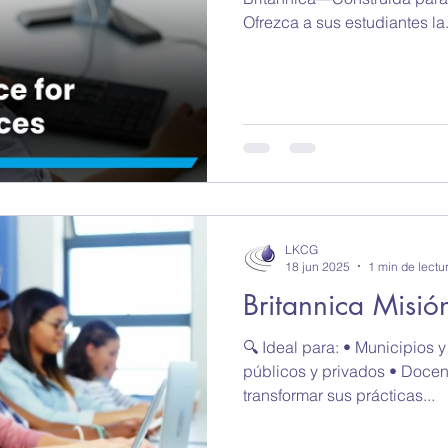
Libros electronicos
Britannica Education
R
Ofrezca a sus estudiantes la.
LKCG
18 jun 2025
1 min de lectu
Britannica Misi
🔍 Ideal para: • Municipios
públicos y privados • Doce
transformar sus prácticas...