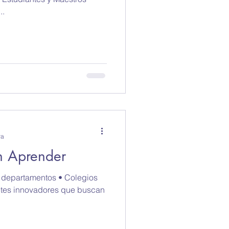
esearch
..
ra
ón Aprender
 y departamentos • Colegios
ntes innovadores que buscan