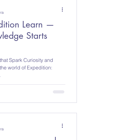
ura
dition Learn —
ledge Starts
hat Spark Curiosity and
 the world of Expedition:
.
ura