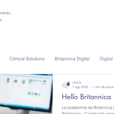
iento...
n.
Clinical Solutions
Britannica Digital
Digita
ca Escolar
Britannica
Webbinars
Sesiones 
LKCG
7 ago 2025
1 min de lectur
Hello Britannica
GALE
GOBI
eBooks
Nursing
Clinica
La plataforma de Britannica 
Britannica—Construida para