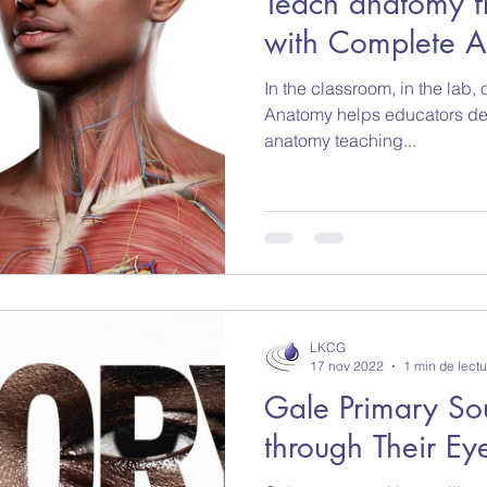
Teach anatomy f
with Complete 
In the classroom, in the lab
Anatomy helps educators des
anatomy teaching...
LKCG
17 nov 2022
1 min de lectu
Gale Primary Sou
through Their Ey