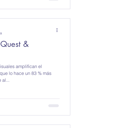
ra
eQuest &
isuales amplifican el
 que lo hace un 83 % más
al...