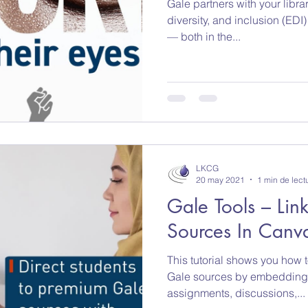
Gale partners with your libra
diversity, and inclusion (EDI) 
— both in the...
LKCG
20 may 2021
1 min de lect
Gale Tools – Li
Sources In Canv
This tutorial shows you how 
Gale sources by embedding c
assignments, discussions,...