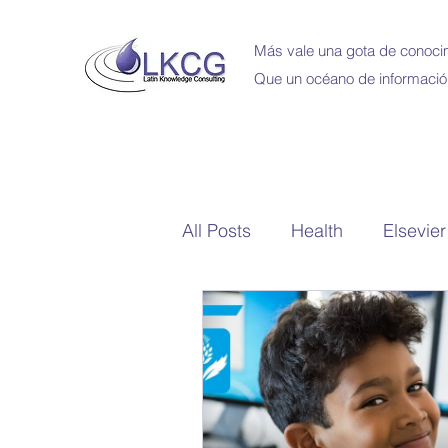
Más vale una gota de conocim
Que un océano de informació
All Posts
Health
Elsevier
School Library
Bibliote
Capacitaciones en Linea