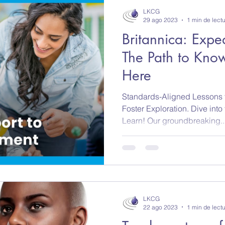
LKCG
29 ago 2023
1 min de lect
Britannica: Expe
The Path to Know
Here
Standards-Aligned Lessons t
Foster Exploration. Dive into
Learn! Our groundbreaking..
LKCG
22 ago 2023
1 min de lect