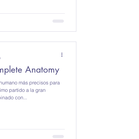
a
mplete Anatomy
 humano más precisos para
imo partido a la gran
inado con...