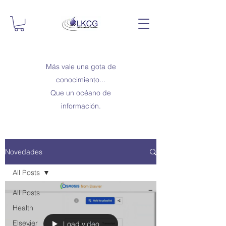
Más vale una gota de
conocimiento...
Que un océano de
información.
Novedades
All Posts
All Posts
Health
Elsevier
Load video