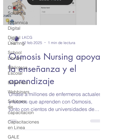
Clinical
Solutions
Britannica
Digital
Digital
LKCG
12 feb 2025
1 min de lectura
Learnng
School
Osmosis Nursing apoya
Library
la enseñanza y el
Biblioteca
Escolar
aprendizaje
Britannica
Webbinars
Unase a millones de enfermeros actuales
y futuros que aprenden con Osmosis,
Sesiones
de
junto con cientos de universidades de
capacitacion
todo el mundo que se...
Capacitaciones
en Linea
GALE